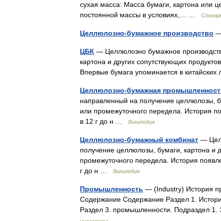
сухая масса: Масса бумаги, картона или 
постоянной массы в условиях,… …
Словар
Целлюлозно-бумажное производство
—
ЦБК
— Целлюлозно бумажное производство
картона и других сопутствующих продукто
Впервые бумага упоминается в китайских 
Целлюлозно-бумажная промышленност
направленный на получение целлюлозы, бу
или промежуточного передела. История по
в 12 г до н …
Википедия
Целлюлозно-бумажный комбинат
— Целл
получение целлюлозы, бумаги, картона и 
промежуточного передела. История появле
г до н …
Википедия
Промышленность
— (Industry) История
Содержание Содержание Раздел 1. Истори
Раздел 3. промышленности. Подраздел 1.