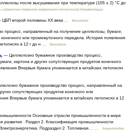
целлюлозы после высушивания при температуре (105 ± 2) °С до
ь-справочник терминов нормативно-технической документации
 ЦБП второй половины XX века …
Википедия
 процесс, направленный на получение целлюлозы, бумаги,
в конечного или промежуточного передела. История появления
летописях в 12 г до н …
Википедия
ь
— Целлюлозно бумажное производство процесс,
маги, картона и других сопутствующих продуктов конечного
явления Впервые бумага упоминается в китайских летописях
юлозно бумажное производство процесс, направленный на
других сопутствующих продуктов конечного или
ния Впервые бумага упоминается в китайских летописях в 12
 промышленности Основные отрасли промышленности в мире
я развития . Раздел 2. Классификация промышленности.
 Электроэнергетика. Подраздел 2. Топливная… …
Энциклопедия