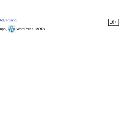
Advertising
18+
upal,
WordPress, MODx.