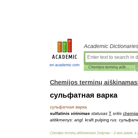
Academic Dictionarie
en-academic.com
Chemijos terminų aiškinamasis žodynas
Chemijos terminų aiškinamas
сульфатная варка
сульфатная
варка
sulfatinis
virinimas
statusas
T
sritis
chemija
atitikmenys
:
angl
.
kraft
pulping
rus
.
сульфат
Chemijos
terminų
aiškinamasis
žodynas
–
2
-
asis
patais
.
ir