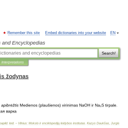
Remember this site
Embed dictionaries into your website
EN
s and Encyclopedias
Search!
Interpretations
is žodynas
apibrėžtis
Medienos
(
plaušienos
)
virinimas
NaOH
ir
Na
₂
S
tirpale
.
ная
варка
papild
.
leid
. –
Vilnius:
Mokslo
ir
enciklopedijų
leidybos
institutas
.
Kazys
Daukšas
,
Jurgis