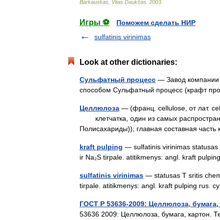
Barkauskas
,
Vitas
Daukšas
.
2003
.
Игры ⚽
Поможем сделать НИР
sulfatinis virinimas
Look at other dictionaries:
Сульфатный процесс
— Завод компании 
способом Сульфатный процесс (крафт п
Целлюлоза
— (франц. cellulose, от лат. ce
клетчатка, один из самых распространё
Полисахариды)); главная составная част
kraft pulping
— sulfatinis virinimas statusas
ir Na₂S tirpale. atitikmenys: angl. kraft pu
sulfatinis virinimas
— statusas T sritis chem
tirpale. atitikmenys: angl. kraft pulping ru
ГОСТ Р 53636-2009: Целлюлоза, бумага,
53636 2009: Целлюлоза, бумага, картон. 