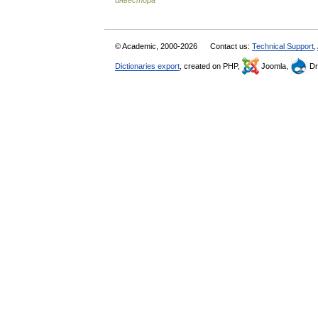
инвестора
© Academic, 2000-2026
Contact us:
Technical Support
,
Dictionaries export
, created on PHP,
Joomla,
Dr