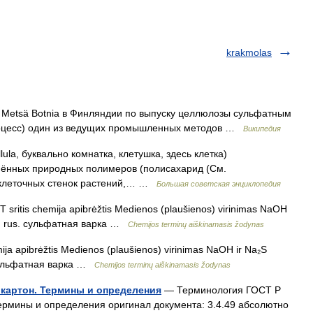
krakmolas
Metsä Botnia в Финляндии по выпуску целлюлозы сульфатным
роцесс) один из ведущих промышленных методов …
Википедия
llula, буквально комнатка, клетушка, здесь клетка)
нных природных полимеров (полисахарид (См.
ь клеточных стенок растений,… …
Большая советская энциклопедия
 T sritis chemija apibrėžtis Medienos (plaušienos) virinimas NaOH
lping rus. сульфатная варка …
Chemijos terminų aiškinamasis žodynas
ija apibrėžtis Medienos (plaušienos) virinimas NaOH ir Na₂S
s. сульфатная варка …
Chemijos terminų aiškinamasis žodynas
 картон. Термины и определения
— Терминология ГОСТ Р
Термины и определения оригинал документа: 3.4.49 абсолютно